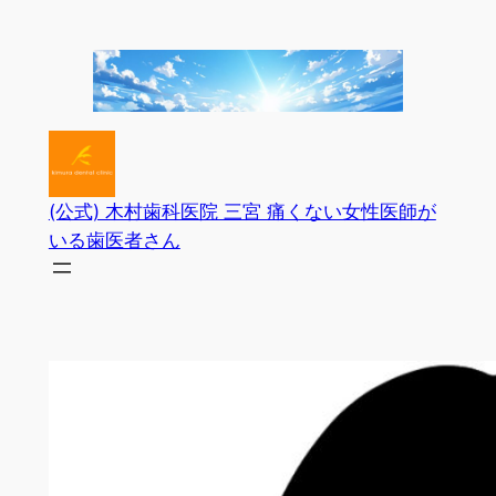
内
容
を
ス
キ
ッ
プ
(公式) 木村歯科医院 三宮 痛くない女性医師が
いる歯医者さん