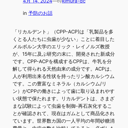
4月 14, 2024
—
kimura-dc
by
in
予防のお話
「リカルデント」（CPP-ACP)は「乳製品を多
くとる人たちに虫歯が少ない」ことに着目した
メルボルン大学のエリック・レイノルズ教授
が、15年に及ぶ研究の末に、開発された新成分
です。CPP-ACPを構成するCPPは、牛乳を分
解して得られる天然由来の成分です。ACPは、
人が利用出来る性状を持ったリン酸カルシウム
です。この豊富なミネラル（カルシウム/リ
ン）がCPPの働きによって歯に取り込まれやす
い状態で保たれます。リカルデントは、さまざ
まな試験によって虫歯を制御-再石灰化するこ
とが確認されて、現在はガムとして商品化され
ています。世界数カ国の一人平均の年間砂糖消