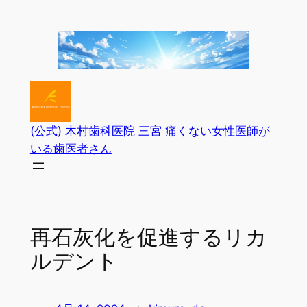
内
容
を
ス
キ
ッ
プ
(公式) 木村歯科医院 三宮 痛くない女性医師が
いる歯医者さん
再石灰化を促進するリカ
ルデント