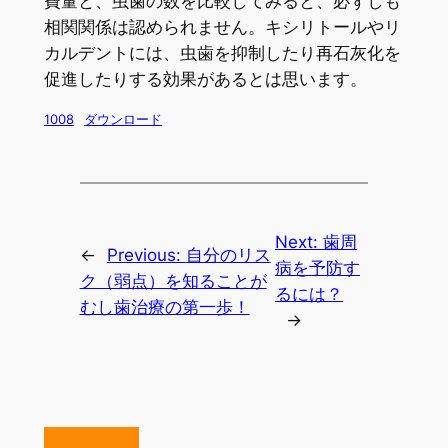
費量と、虫歯の数を比較してみると、必ずしも
相関関係は認められません。キシリトールやリ
カルデントには、虫歯を抑制したり再石灰化を
促進したりする効果があるとは思います。
1008
ダウンロード
Next:
歯周
←
Previous:
自分のリス
病を予防す
ク（弱点）を知ることが
るには？
むし歯治療の第一歩！
→